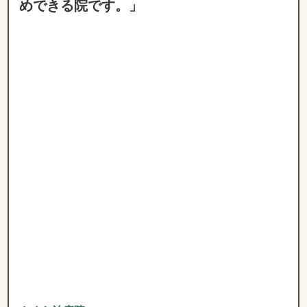
さくら治療院
濱岡俊一郎先生
愛媛県松山市でさくら治療院を営んでおります、濱岡