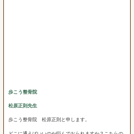
歩こう整骨院
松原正則先生
歩こう整骨院 松原正則と申します。
どこに通えばいいのか悩んでおられますか？こちらの
整骨院は、あなたがやりたいことを実現できるよう
に、一緒に悩んで解決策を見つけ出してくれる数少な
い院です。